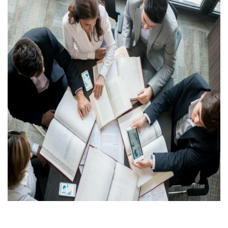
Eventos
BIBLIOTECA
VOLTE A SER 10
DIREITO
RADAR FMR
UNIDADE
PROUNI
ENFERMAGEM
CONHEÇA A FMR
PROMOÇÕES
FARMÁCIA
FALE CONOSCO
FISIOTERAPIA
BENEFÍCIOS AO ALUNO
PSICOLOGIA
BOLSAS E CONVÊNIOS
ESTÁGIOS E CARREIRA